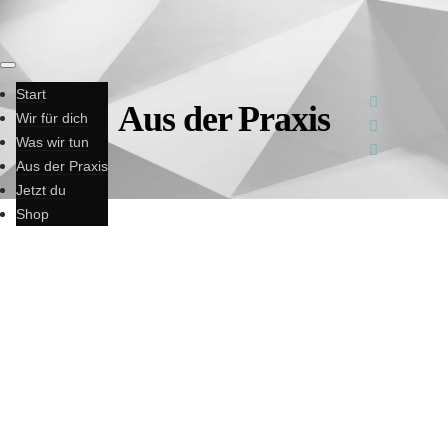
Start
Aus der Praxis
Wir für dich
Was wir tun
Aus der Praxis
Jetzt du
Shop
SIEHT EINFACH AUS.
WAR'S NICHT.
Ja, wir können auch
seriös