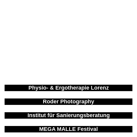
Hier ein paar Dinge, auf die wir stolz sind – und
ein paar Kunden, die es auch sind.
Physio- & Ergotherapie Lorenz
Roder Photography
Institut für Sanierungsberatung
MEGA MALLE Festival