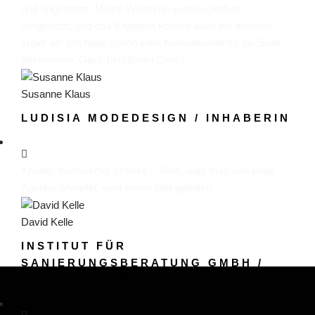
und angenehm. Meine Wünsche wurden perfekt
umgesetzt, und das Ergebnis kommt auch bei anderen
super an: Ich habe schon viele Komplimente für die Seite
bekommen. Ganz herzlichen Dank!
Susanne Klaus
LUDISIA MODEDESIGN / INHABERIN
Kreativ, hochwertig, schnell… Alles, was man von einer
Agentur erwartet, wird einem hier geboten.
David Kelle
INSTITUT FÜR
SANIERUNGSBERATUNG GMBH /
GESCHÄFTSFÜHRER