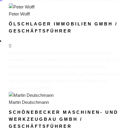
Peter Wolff
ÖLSCHLAGER IMMOBILIEN GMBH /
GESCHÄFTSFÜHRER
Eine absolute top Adresse mit professioneller Beratung,
kreativen Ideen und absolut schneller Umsetzung. Wir sind
bei unserer Projektumsetzung unglaublich zufrieden
gewesen. Besser und professioneller geht es wirklich nicht!
Wir können die bitsweet GmbH um Frau Reuter nur
wärmstens empfehlen!
Martin Deutschmann
SCHÖNEBECKER MASCHINEN- UND
WERKZEUGBAU GMBH /
GESCHÄFTSFÜHRER