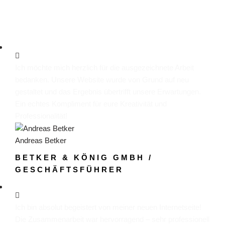
Ich möchte mich herzlich für die ausgezeichnete Arbeit
bedanken. Unsere Website wurde von Grund auf neu
gestaltet und das Ergebnis übertrifft unsere Erwartungen.
Ein echtes Kompliment für eure Kreativität und
Professionalität!
Andreas Betker
BETKER & KÖNIG GMBH /
GESCHÄFTSFÜHRER
Ich bin absolut begeistert von meiner neuen Internetseite!
Die Zusammenarbeit war hervorragend – sehr professionell