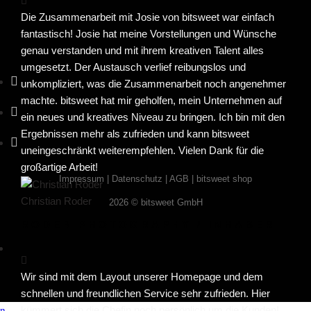
Die Zusammenarbeit mit Josie von bitsweet war einfach
fantastisch! Josie hat meine Vorstellungen und Wünsche
genau verstanden und mit ihrem kreativen Talent alles
umgesetzt. Der Austausch verlief reibungslos und
unkompliziert, was die Zusammenarbeit noch angenehmer
machte. bitsweet hat mir geholfen, mein Unternehmen auf
ein neues und kreatives Niveau zu bringen. Ich bin mit den
Ergebnissen mehr als zufrieden und kann bitsweet
uneingeschränkt weiterempfehlen. Vielen Dank für die
großartige Arbeit!
Impressum
|
Datenschutz
|
AGB
|
bitsweet shop
Christian Roder
2026 © bitsweet GmbH
RODER PHOTOGRAPHY / INHABER
Wir sind mit dem Layout unserer Homepage und dem
schnellen und freundlichen Service sehr zufrieden. Hier
kümmert sich die Chefin noch persönlich um die Kunden!